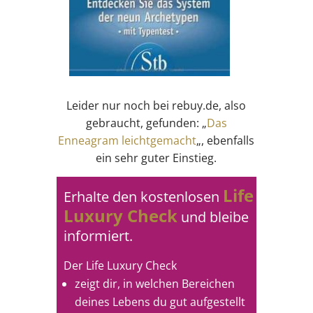
Leider nur noch bei rebuy.de, also
gebraucht, gefunden: „
Das
Enneagram leichtgemacht
„, ebenfalls
ein sehr guter Einstieg.
Life
Erhalte den kostenlosen
Luxury Check
und bleibe
informiert.
Der Life Luxury Check
zeigt dir, in welchen Bereichen
deines Lebens du gut aufgestellt