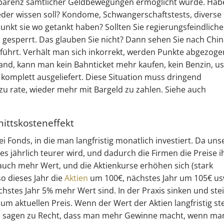
ransparenz sämtlicher Geldbewegungen ermöglicht würde. Ha
jeder wissen soll? Kondome, Schwangerschaftstests, diverse
unkt sie wo getankt haben? Sollten Sie regierungsfeindliche
to gesperrt. Das glauben Sie nicht? Dann sehen Sie nach Chin
führt. Verhält man sich inkorrekt, werden Punkte abgezoge
and, kann man kein Bahnticket mehr kaufen, kein Benzin, u
 komplett ausgeliefert. Diese Situation muss dringend
u rate, wieder mehr mit Bargeld zu zahlen. Siehe auch
nittskosteneffekt
i Fonds, in die man langfristig monatlich investiert. Da uns
lles jährlich teurer wird, und dadurch die Firmen die Preise i
uch mehr Wert, und die Aktienkurse erhöhen sich (stark
o dieses Jahr die
Aktien
um 100€, nächstes Jahr um 105€ us
chstes Jahr 5% mehr Wert sind. In der Praxis sinken und ste
m aktuellen Preis. Wenn der Wert der Aktien langfristig ste
ker sagen zu Recht, dass man mehr Gewinne macht, wenn ma