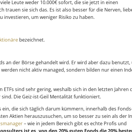
viele Leute weder 10.000€ sofort, die sie jetzt in einen
trauen sie sich das. Es ist also besser für die Nerven, lieb
u investieren, um weniger Risiko zu haben.
ktionäre
bezeichnet.
nds an der Börse gehandelt wird. Er wird aber dazu benutzt
 werden nicht aktiv managed, sondern bilden nur einen Ind
 ETFs sind sehr gering, weshalb sich in den letzten Jahren 
sind. Die Geiz-ist-Geil Mentalität funktioniert.
s ein, die sich täglich darum kümmern, innerhalb des Fonds
ten Aktien herauszusuchen, um so besser zu sein als der I
ndsmanager
– wie in jedem Bereich gibt es echte Profis und
onsulters ist es, von den 20% guten Fonds die 20% best