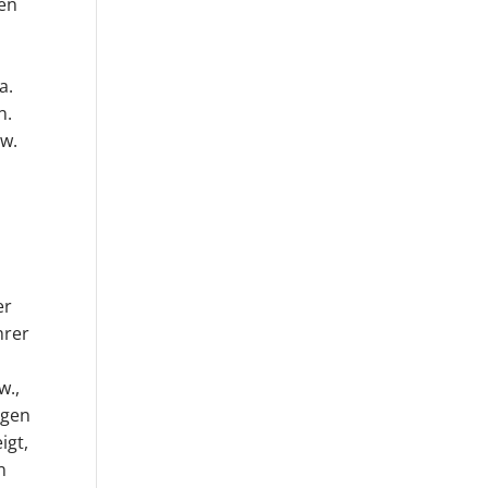
ben
a.
n.
sw.
er
hrer
w.,
igen
igt,
n