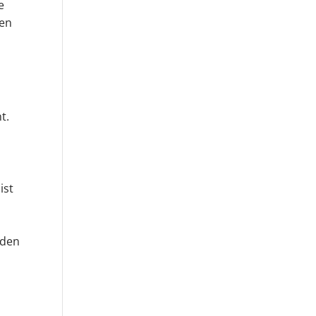
e
ben
t.
ist
aden