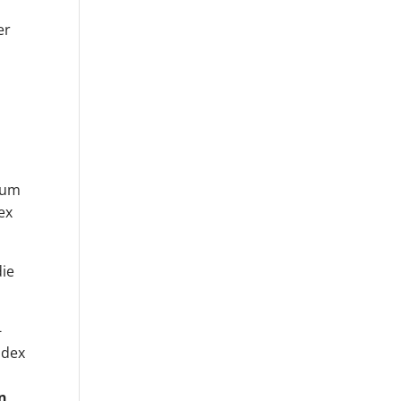
er
, um
ex
die
-
ndex
en