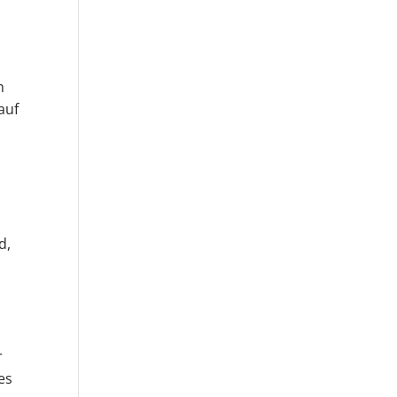
n
auf
d,
r
es