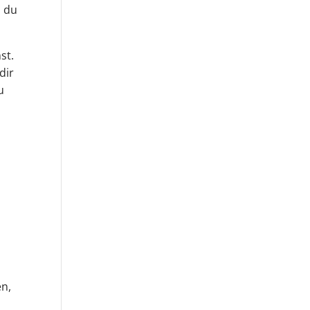
n du
st.
dir
u
,
en,