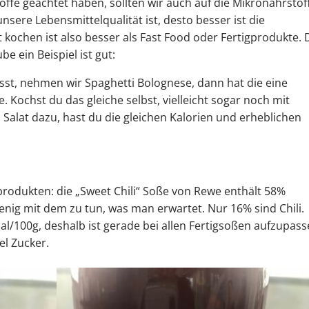
fe geachtet haben, sollten wir auch auf die Mikronährstof
unsere Lebensmittelqualität ist, desto besser ist die
kochen ist also besser als Fast Food oder Fertigprodukte. 
ube ein Beispiel ist gut:
isst, nehmen wir Spaghetti Bolognese, dann hat die eine
. Kochst du das gleiche selbst, vielleicht sogar noch mit
 Salat dazu, hast du die gleichen Kalorien und erheblichen
igprodukten: die „Sweet Chili“ Soße von Rewe enthält 58%
enig mit dem zu tun, was man erwartet. Nur 16% sind Chili.
/100g, deshalb ist gerade bei allen Fertigsoßen aufzupass
el Zucker.