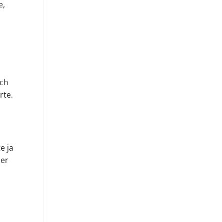
e,
Ich
rte.
e ja
ber