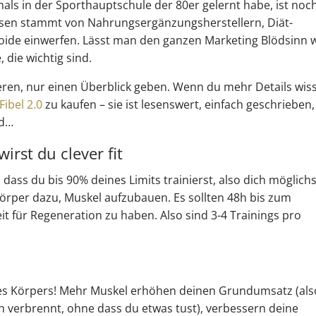
mals in der Sporthauptschule der 80er gelernt habe, ist noc
ssen stammt von Nahrungsergänzungsherstellern, Diät-
teroide einwerfen. Lässt man den ganzen Marketing Blödsinn 
 die wichtig sind.
ieren, nur einen Überblick geben. Wenn du mehr Details wis
Fibel 2.0
zu kaufen – sie ist lesenswert, einfach geschrieben,
nd…
irst du clever fit
dass du bis 90% deines Limits trainierst, also dich möglichs
Körper dazu, Muskel aufzubauen. Es sollten 48h bis zum
t für Regeneration zu haben. Also sind 3-4 Trainings pro
es Körpers! Mehr Muskel erhöhen deinen Grundumsatz (als
ch verbrennt, ohne dass du etwas tust), verbessern deine