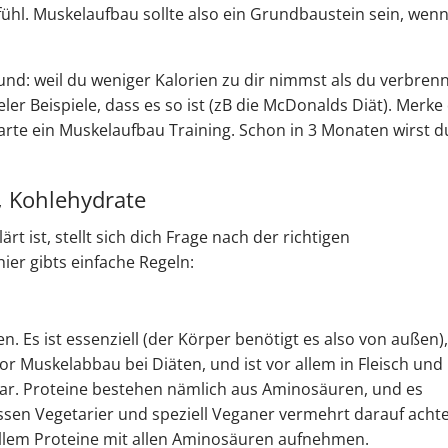
fühl. Muskelaufbau sollte also ein Grundbaustein sein, wen
und: weil du weniger Kalorien zu dir nimmst als du verbrenn
er Beispiele, dass es so ist (zB die McDonalds Diät). Merke 
tarte ein Muskelaufbau Training. Schon in 3 Monaten wirst d
t, Kohlehydrate
 ist, stellt sich dich Frage nach der richtigen
er gibts einfache Regeln:
en. Es ist essenziell (der Körper benötigt es also von außen)
or Muskelabbau bei Diäten, und ist vor allem in Fleisch und
ar. Proteine bestehen nämlich aus Aminosäuren, und es
ssen Vegetarier und speziell Veganer vermehrt darauf acht
 allem Proteine mit allen Aminosäuren aufnehmen.