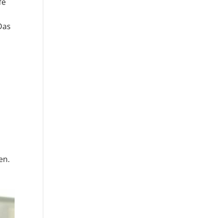
fe
Das
en.