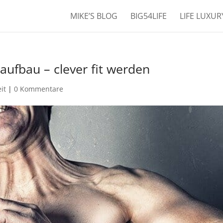
MIKE’S BLOG
BIG54LIFE
LIFE LUXU
ufbau – clever fit werden
it
|
0 Kommentare