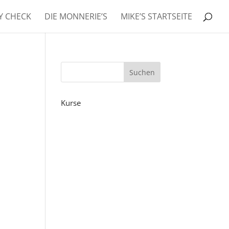
RY CHECK
DIE MONNERIE’S
MIKE’S STARTSEITE
Kurse