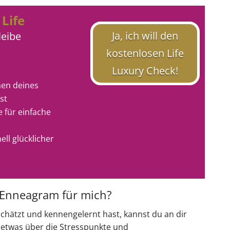
Life
n
Ja, ich will den
eibe
kostenlosen Life
Luxury Check!
chen deines
st
 für einfache
ell glücklicher
 Enneagram für mich?
chätzt und kennengelernt hast, kannst du an dir
 etwas über die Stresspunkte und